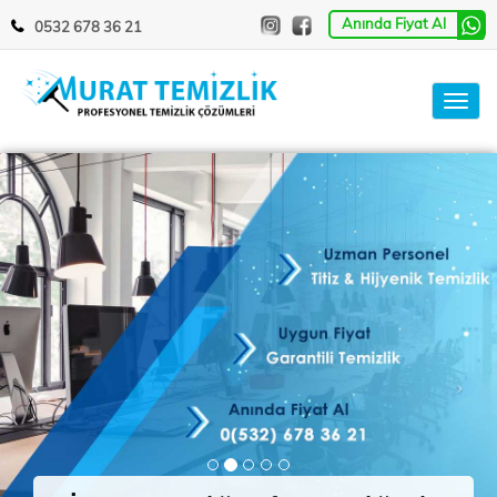
Anında Fiyat Al
0532 678 36 21
Toggl
navig