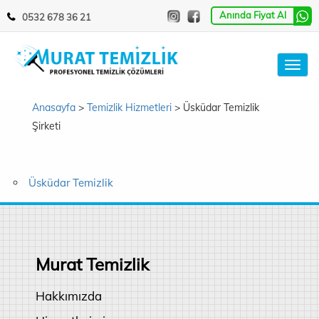
Anında Fiyat Al
0532 678 36 21
Toggl
navig
Anasayfa
>
Temizlik Hizmetleri
> Üsküdar Temizlik
Şirketi
Üsküdar Temizlik
Murat Temizlik
Hakkımızda